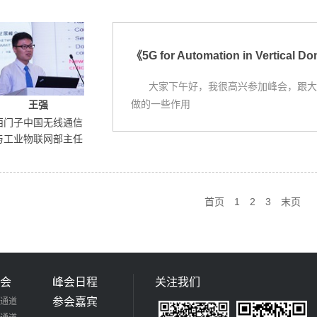
《5G for Automation in Vertical D
大家下午好，我很高兴参加峰会，跟大
做的一些作用
王强
西门子中国无线通信
与工业物联网部主任
首页
1
2
3
末页
会
峰会日程
关注我们
参会嘉宾
通道