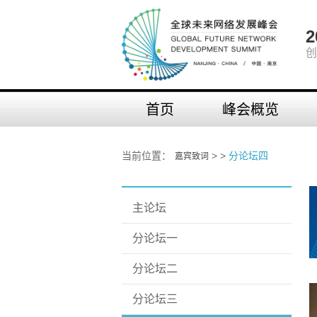
创
首页
峰会概览
当前位置：
> >
分论坛四
嘉宾致词
主论坛
分论坛一
分论坛二
分论坛三