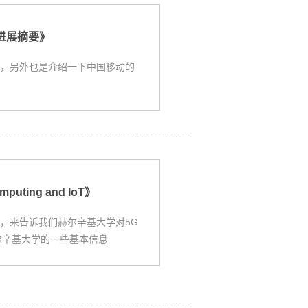
进展摘要》
展，另外也是介绍一下中国移动的
omputing and IoT》
，来告诉我们赫尔辛基大学对5G
尔辛基大学的一些基本信息