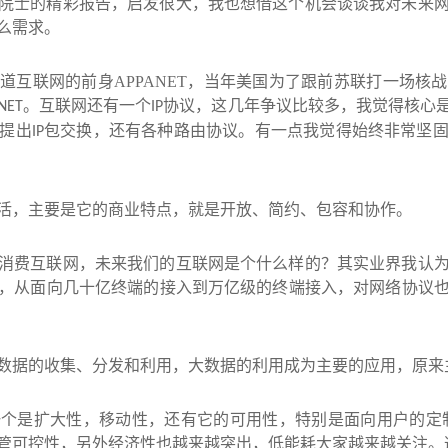
院士的精彩报告，启发很大，我也想借这个机会谈谈我对未来
么需求。
知道互联网的前身
APPANET
，当年美国为了跟前苏联打一场核战
。互联网还有一个
协议，这几年争议比较多，我觉得核心
NET
IP
提出
包交换，还有各种路由协议。有一点我觉得始终非常坚
IP
活，主要是它的商业特点，就是开放、简约、包容和协作。
消费互联网，未来我们的互联网是个什么样的？其实业界我认
，从面向几十亿终端的接入到万亿级的终端接入，对网络协议
数据的收集、分发和利用，大数据的利用成为主要的应用，原来
一个是扩大性，移动性，还有它的可用性，特别是面向用户的定
管可控性，另外经济性也越来越突出，低能耗大家越来越关注。