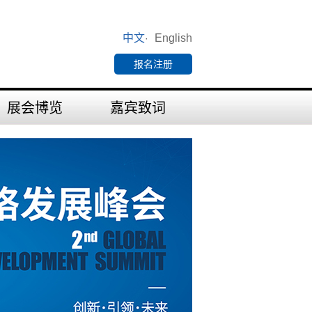
中文
English
·
报名注册
展会博览
嘉宾致词